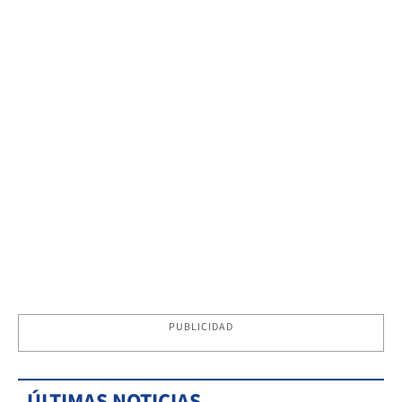
PUBLICIDAD
ÚLTIMAS NOTICIAS