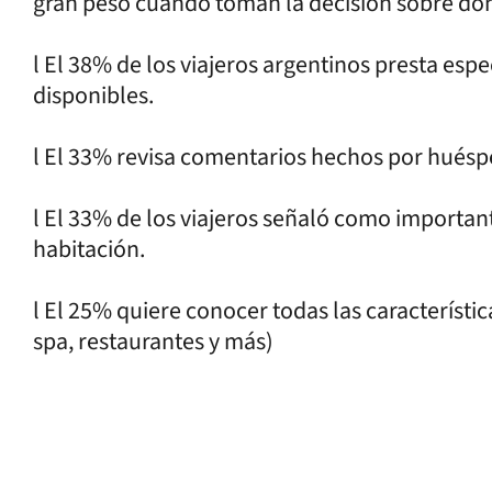
gran peso cuando toman la decisión sobre dón
l El 38% de los viajeros argentinos presta esp
disponibles.
l El 33% revisa comentarios hechos por hués
l El 33% de los viajeros señaló como importan
habitación.
l El 25% quiere conocer todas las característica
spa, restaurantes y más)