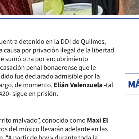
uentra detenido en la DDI de Quilmes,
 causa por privación ilegal de la libertad
 le sumó otra por encubrimiento
de casación penal bonaerense que le
edido fue declarado admisible por la
MÁ
bargo, de momento,
Elián Valenzuela
-tal
20- sigue en prisión.
Perrito malvado”, conocido como
Maxi El
os del músico llevarán adelante en las
e. “A partir de hoy y durante toda la