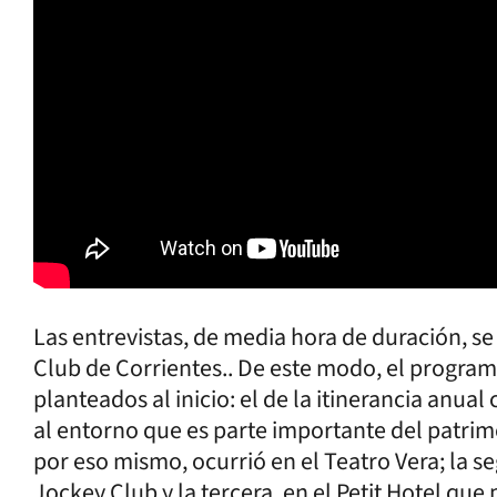
Las entrevistas, de media hora de duración, se
Club de Corrientes.. De este modo, el program
planteados al inicio: el de la itinerancia an
al entorno que es parte importante del patrim
por eso mismo, ocurrió en el Teatro Vera; la s
Jockey Club y la tercera, en el Petit Hotel que