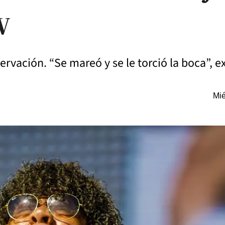
V
vación. “Se mareó y se le torció la boca”, ex
Mié