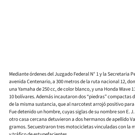
Mediante órdenes del Juzgado Federal N° 1 y la Secretaria P
avenida Centenario, a 300 metros de la ruta nacional 12, do
una Yamaha de 250 cc, de color blanco, y una Honda Wave 110 c
10 bolívares. Además incautaron dos “piedras” compactas d
de la misma sustancia, que al narcotest arrojó positivo par
Fue detenido un hombre, cuyas siglas de su nombre son E. J
otro casa cercana detuvieron a dos hermanos de apellido Va
gramos. Secuestraron tres motocicletas vinculadas con la m
y tráfico de estupefacientes.