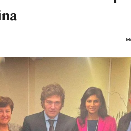
ina
Mi