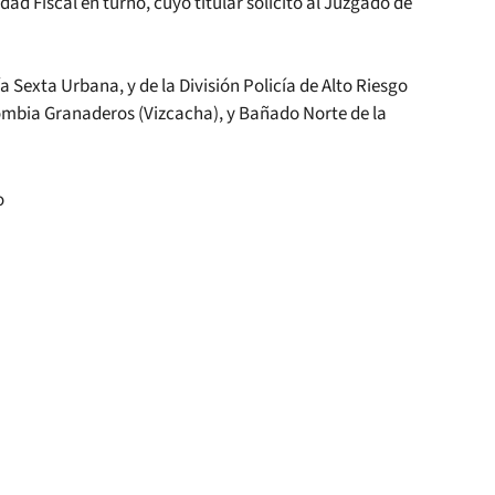
ad Fiscal en turno, cuyo titular solicitó al Juzgado de
a Sexta Urbana, y de la División Policía de Alto Riesgo
olombia Granaderos (Vizcacha), y Bañado Norte de la