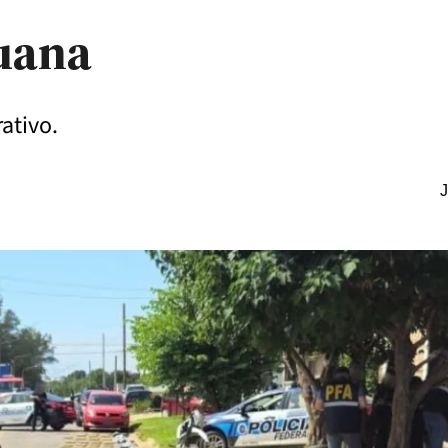
huana
rativo.
J