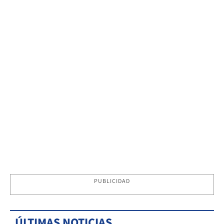
PUBLICIDAD
ÚLTIMAS NOTICIAS