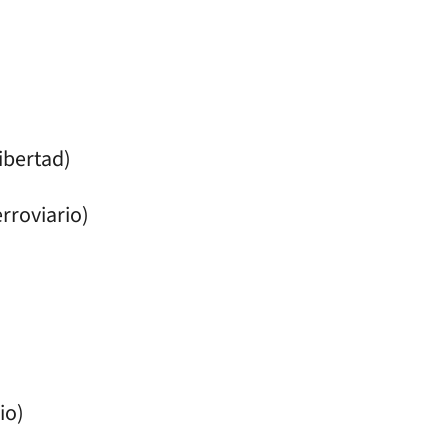
ibertad)
rroviario)
io)