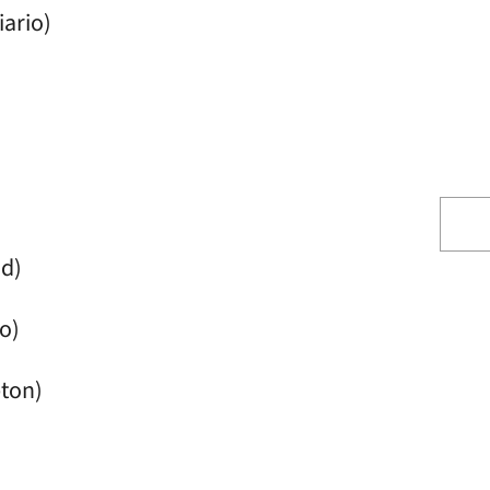
iario)
ad)
o)
pton)