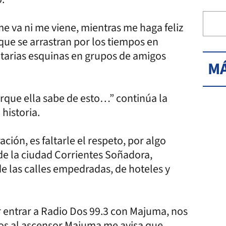
me va ni me viene, mientras me haga feliz
 que se arrastran por los tiempos en
litarias esquinas en grupos de amigos
MÁ
porque ella sabe de esto…” continúa la
 historia.
ión, es faltarle el respeto, por algo
de la ciudad Corrientes Soñadora,
de las calles empedradas, de hoteles y
r entrar a Radio Dos 99.3 con Majuma, nos
os al ascensor Majuma me avisa que