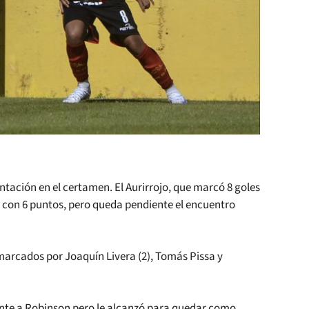
tación en el certamen. El Aurirrojo, que marcó 8 goles
 D con 6 puntos, pero queda pendiente el encuentro
marcados por Joaquín Livera (2), Tomás Pissa y
rente a Robinson pero le alcanzó para quedar como