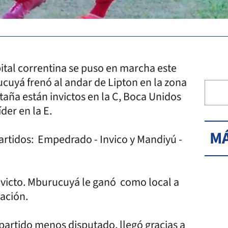
apital correntina se puso en marcha este
cuyá frenó al andar de Lipton en la zona
ntaña están invictos en la C, Boca Unidos
íder en la E.
MÁ
artidos: Empedrado - Invico y Mandiyú -
nvicto. Mburucuyá le ganó como local a
cación.
n partido menos disputado, llegó gracias a