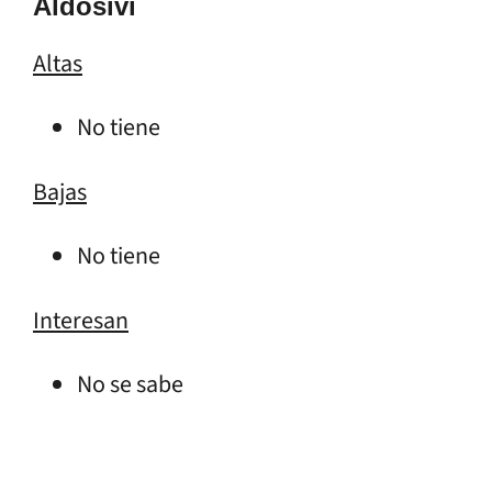
Aldosivi
Altas
No tiene
Bajas
No tiene
Interesan
No se sabe