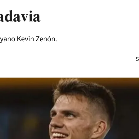
adavia
goyano Kevin Zenón.
S