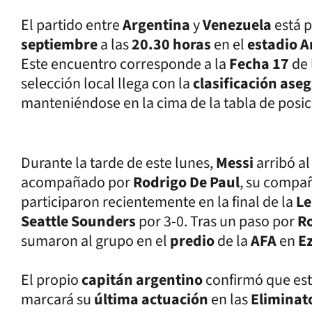
El partido entre
Argentina
y
Venezuela
está 
septiembre
a las
20.30 horas
en el
estadio A
Este encuentro corresponde a la
Fecha 17
de 
selección local llega con la
clasificación as
manteniéndose en la cima de la tabla de posic
Durante la tarde de este lunes,
Messi
arribó a
acompañado por
Rodrigo De Paul
, su compa
participaron recientemente en la final de la
Le
Seattle Sounders
por 3-0. Tras un paso por
R
sumaron al grupo en el
predio
de la
AFA
en
E
El propio
capitán argentino
confirmó que est
marcará su
última actuación
en las
Eliminat