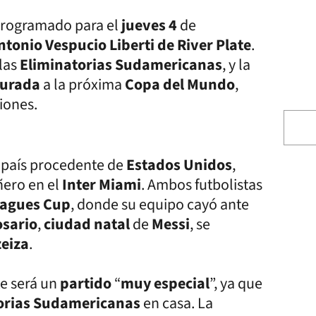
programado para el
jueves 4
de
ntonio Vespucio Liberti de River Plate
.
las
Eliminatorias Sudamericanas
, y la
egurada
a la próxima
Copa del Mundo
,
iones.
l país procedente de
Estados Unidos
,
ñero en el
Inter Miami
. Ambos futbolistas
agues Cup
, donde su equipo cayó ante
osario
,
ciudad natal
de
Messi
, se
zeiza
.
e será un
partido
“
muy especial
”, ya que
orias Sudamericanas
en casa. La