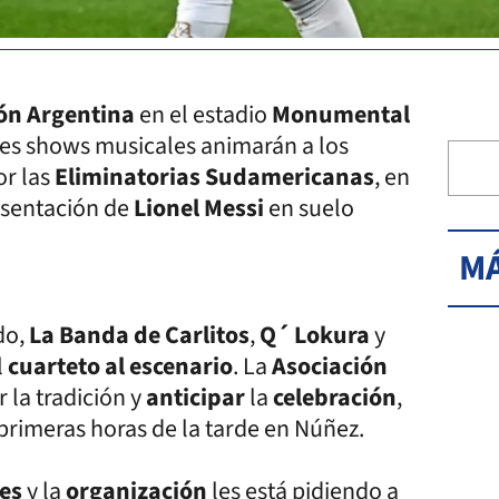
ión Argentina
en el estadio
Monumental
res shows musicales animarán a los
or las
Eliminatorias Sudamericanas
, en
resentación de
Lionel Messi
en suelo
MÁ
do,
La Banda de Carlitos
,
Q´ Lokura
y
l
cuarteto al escenario
. La
Asociación
 la tradición y
anticipar
la
celebración
,
primeras horas de la tarde en Núñez.
ves
y la
organización
les está pidiendo a