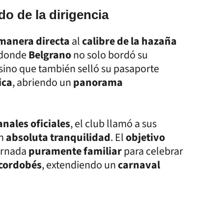
o de la dirigencia
manera directa
al
calibre de la hazaña
 donde
Belgrano
no solo bordó su
sino que también selló su pasaporte
ica
, abriendo un
panorama
anales oficiales
, el club llamó a sus
en
absoluta tranquilidad
. El
objetivo
jornada
puramente familiar
para celebrar
 cordobés
, extendiendo un
carnaval