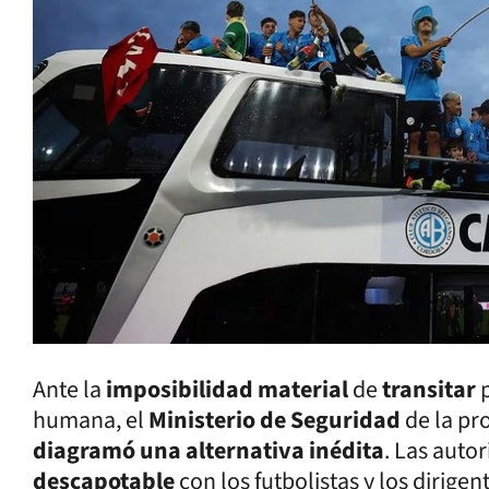
Ante la
imposibilidad material
de
transitar
humana, el
Ministerio de Seguridad
de la pr
diagramó una alternativa inédita
. Las auto
descapotable
con los futbolistas y los dirigen