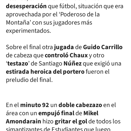
desesperación
que fútbol, situación que era
aprovechada por el ‘Poderoso de la
Montaña’ con sus jugadores más
experimentados.
Sobre el final otra
jugada
de
Guido Carrillo
de cabeza que
controló Chaux
y otro
‘
testazo
’ de Santiago
Núñez
que exigió una
estirada heroica del portero
fueron el
preludio del final.
En el
minuto 92
un
doble cabezazo
en el
área con un
empujó final
de
Mikel
Amondarain
hizo
gritar el gol
de todos los
simaptizantes de Estudiantes que luego