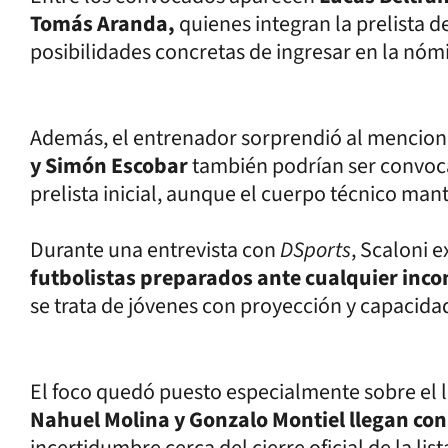
Tomás Aranda,
quienes integran la prelista 
posibilidades concretas de ingresar en la nómi
Además, el entrenador sorprendió al mencio
y Simón Escobar
también podrían ser convoca
prelista inicial, aunque el cuerpo técnico mant
Durante una entrevista con
DSports
, Scaloni e
futbolistas preparados ante cualquier inco
se trata de jóvenes con proyección y capacidad
El foco quedó puesto especialmente sobre el l
Nahuel Molina y Gonzalo Montiel llegan con
incertidumbre cerca del cierre oficial de la list