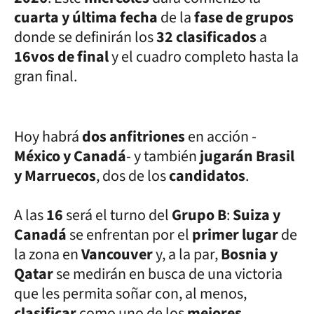
cuarta y última fecha
de la
fase de grupos
donde se definirán los
32 clasificados
a
16vos de final
y el cuadro completo hasta la
gran final.
Hoy habrá
dos anfitriones
en acción -
México y Canadá
- y también
jugarán Brasil
y Marruecos
, dos de los
candidatos
.
A las
16
será el turno del
Grupo B
:
Suiza y
Canadá
se enfrentan por el
primer lugar
de
la zona en
Vancouver
y, a la par,
Bosnia y
Qatar
se medirán en busca de una victoria
que les permita soñar con, al menos,
clasificar
como uno de los
mejores