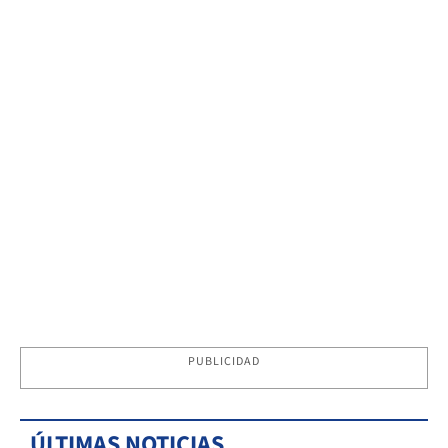
PUBLICIDAD
ÚLTIMAS NOTICIAS