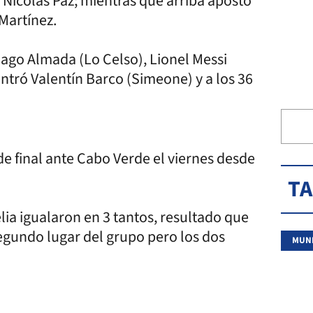
Nicolás Paz; mientras que arriba apostó
 Martínez.
iago Almada (Lo Celso), Lionel Messi
 entró Valentín Barco (Simeone) y a los 36
 de final ante Cabo Verde el viernes desde
T
elia igualaron en 3 tantos, resultado que
egundo lugar del grupo pero los dos
MUND