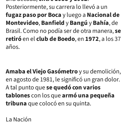
Posteriormente, su carrera lo llevó a un
fugaz paso por Boca
y luego a
Nacional de
Montevideo
,
Banfield
y
Bangú
y
Bahía
, de
Brasil. Como no podía ser de otra manera,
se
retiró
en el
club de Boedo
, en
1972
, a los 37
años.
Amaba el Viejo Gasómetro
y su demolición,
en agosto de 1981, le significó un gran dolor.
A tal punto que
se quedó con varios
tablones
con los que
armó una pequeña
tribuna
que colocó en su quinta.
La Nación