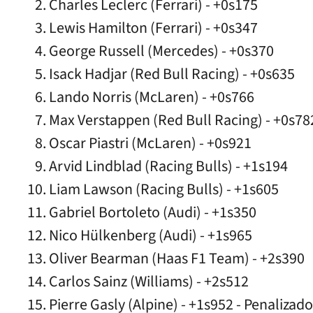
Charles Leclerc (Ferrari) - +0s175
Lewis Hamilton (Ferrari) - +0s347
George Russell (Mercedes) - +0s370
Isack Hadjar (Red Bull Racing) - +0s635
Lando Norris (McLaren) - +0s766
Max Verstappen (Red Bull Racing) - +0s78
Oscar Piastri (McLaren) - +0s921
Arvid Lindblad (Racing Bulls) - +1s194
Liam Lawson (Racing Bulls) - +1s605
Gabriel Bortoleto (Audi) - +1s350
Nico Hülkenberg (Audi) - +1s965
Oliver Bearman (Haas F1 Team) - +2s390
Carlos Sainz (Williams) - +2s512
Pierre Gasly (Alpine) - +1s952 - Penalizad