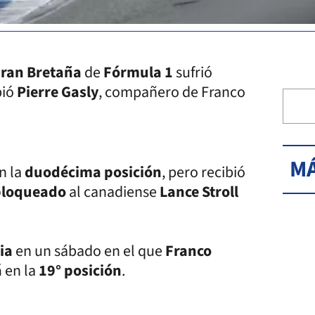
Gran Bretaña
de
Fórmula 1
sufrió
bió
Pierre Gasly
, compañero de Franco
MÁ
n la
duodécima posición
, pero recibió
bloqueado
al canadiense
Lance Stroll
cia
en un sábado en el que
Franco
á
en la
19° posición
.