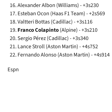
Alexander Albon (Williams) - +3s230
Esteban Ocon (Haas F1 Team) - +2s569
Valtteri Bottas (Cadillac) - +3s116
Franco Colapinto
(Alpine) - +3s210
Sergio Pérez (Cadillac) - +3s340
Lance Stroll (Aston Martin) - +4s752
Fernando Alonso (Aston Martin) - +4s914
Espn