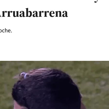
 Arruabarrena
oche.