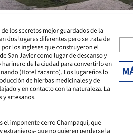
 de los secretos mejor guardados de la
cen dos lugares diferentes pero se trata de
X por los ingleses que construyeron el
ad de San Javier como lugar de descanso y
o harinero de la ciudad para convertirlo en
MÁ
onando (Hotel Yacanto). Los lugareños lo
producción de hierbas medicinales y de
elajado y en contacto con la naturaleza. La
s y artesanos.
ad es el imponente cerro Champaquí, que
 y extranjeros- que no quieren perderse la