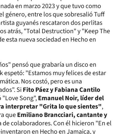
ronada en marzo 2023 y que tuvo como
el género, entre los que sobresalió Tuff
rtista guyanés rescataron dos perlitas
s atrás, "Total Destruction" y "Keep The
o de esta nueva sociedad en Hecho en
ños" pensó que grabaría un disco en
k espetó: "Estamos muy felices de estar
mática. Nos costó, pero es una
ados". Si
Fito Páez y Fabiana Cantilo
 "Love Song",
Emanuel Noir, líder del
a interpretar "Grita lo que sientes"
,
ara que
Emiliano Brancciari, cantante y
sta de colaboradores. Con él hicieron "En el
 reinventaron en Hecho en Jamaica, y