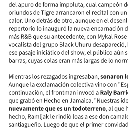
del apuro de forma impoluta, cual campeón de
oriundos de Tigre arrancaron el recital con un
calor. Uno detrás de otro, aunque en el desenl
repertorio lo inauguró la nueva encarnación d
más R&B que su antecedente, con Mykal Rose c
vocalista del grupo Black Uhuru desapareció, 
ese pasaje iniciático del show, el público aún
barras, cuyas colas eran más largas de lo norm
Mientras los rezagados ingresaban,
sonaron lo
Aunque la exclamación colectiva vino con "Esp
continuación, el frontman invocó a
Raly Barr
que grabó en Hecho en Jamaica, "Nuestras ide
nuevamente que es un todoterreno
, al que
hecho, Ramljak le rindió loas a ese don camale
santiagueño. Luego de que el primer convida