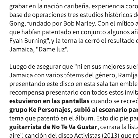
grabar en la nación caribeña, experiencia co
base de operaciones tres estudios históricos d
Gong, fundado por Bob Marley. Con el mítico a
que habían patentado en conjunto algunos año
Fyah Burning", y la terna la cerró el resultad
Jamaica, "Dame luz".
Luego de asegurar que "ni en sus mejores sue
Jamaica con varios tótems del género, Ramlja
presentando este disco en esta sala tan emble
recompensa presentarlo con todos estos invit
estuvieron en las pantallas
cuando se recreó
grupo Ke Personajes, subió al escenario par
tema que patentó en el álbum. Esto dio pie p
guitarrista de No Te Va Gustar
, cerrara la li
aire", canción del disco Activistas (2013) que