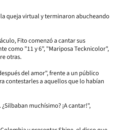
 la queja virtual y terminaron abucheando
áculo, Fito comenzó a cantar sus
te como "11 y 6", "Mariposa Tecknicolor",
re otras.
espués del amor", frente a un público
a contestarles a aquellos que lo habían
í. ¿Silbaban muchísimo? ¡A cantar!",
 Colombia y presentar Shine, el disco que