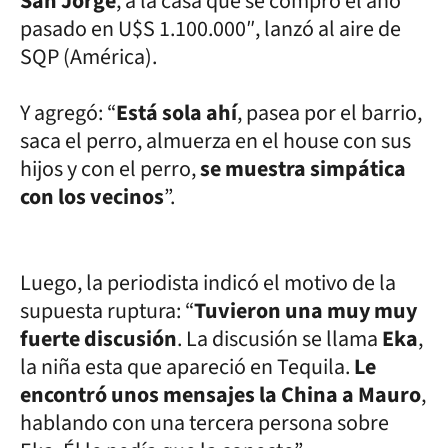
San Jorge
, a la casa que se compró el año
pasado en U$S 1.100.000″, lanzó al aire de
SQP (América).
Y agregó: “
Está sola ahí
, pasea por el barrio,
saca el perro, almuerza en el house con sus
hijos y con el perro,
se muestra simpática
con los vecinos
”.
Luego, la periodista indicó el motivo de la
supuesta ruptura: “
Tuvieron una muy muy
fuerte discusión
. La discusión se llama
Eka
,
la niña esta que apareció en Tequila.
Le
encontró unos mensajes la China a Mauro
,
hablando con una tercera persona sobre