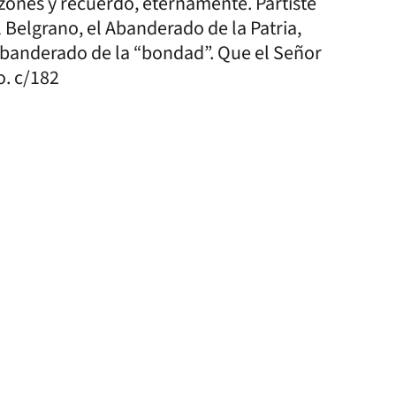
azones y recuerdo, eternamente. Partiste
l Belgrano, el Abanderado de la Patria,
 abanderado de la “bondad”. Que el Señor
o. c/182