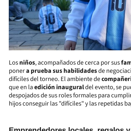
Los
niños
, acompañados de cerca por sus
fam
poner
a prueba sus habilidades
de negociaci
difíciles del torneo. El ambiente de
compañer
que en la
edición inaugural
del evento, se p
despojados de sus roles formales para cumpli
hijos conseguir las "difíciles" y las repetidas b
Emprendedores locales, regalos y