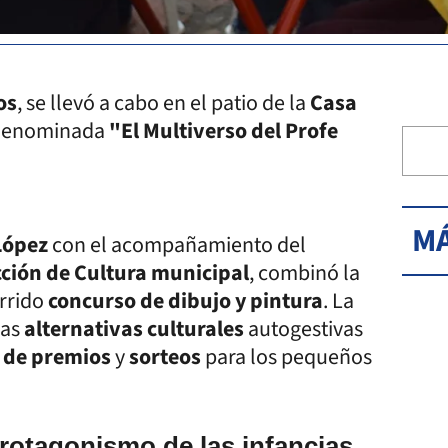
os
, se llevó a cabo en el patio de la
Casa
a denominada
"El Multiverso del Profe
MÁ
 López
con el acompañamiento del
cción de Cultura municipal
, combinó la
rrido
concurso de dibujo y pintura
. La
las
alternativas culturales
autogestivas
 de premios
y
sorteos
para los pequeños
protagonismo de las infancias