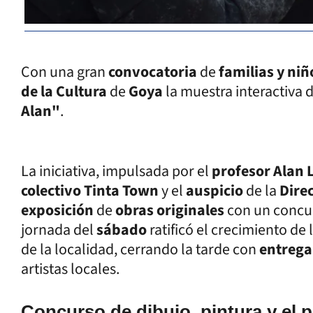
Con una gran
convocatoria
de
familias y niñ
de la Cultura
de
Goya
la muestra interactiv
Alan"
.
La iniciativa, impulsada por el
profesor Alan
colectivo Tinta Town
y el
auspicio
de la
Dire
exposición
de
obras originales
con un concu
jornada del
sábado
ratificó el crecimiento de 
de la localidad, cerrando la tarde con
entrega
artistas locales.
Concurso de dibujo, pintura y el 