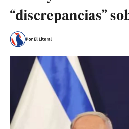
“discrepancias” so
Por El Litoral