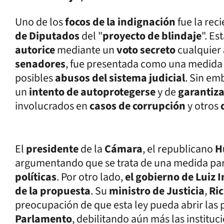
Uno de los
focos de la indignación
fue la rec
de Diputados
del "
proyecto de blindaje
". E
autorice
mediante un
voto secreto
cualquier
senadores
, fue presentada como una medida 
posibles
abusos del sistema judicial
. Sin em
un
intento de autoprotegerse
y de
garantiz
involucrados en
casos de corrupción
y otros
El
presidente
de la
Cámara
, el republicano
H
argumentando que se trata de una medida pa
políticas
. Por otro lado,
el gobierno de Luiz I
de la propuesta
. Su
ministro de Justicia
,
Ri
preocupación de que esta ley pueda abrir las 
Parlamento
, debilitando aún más las instituc