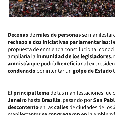
Decenas
de
miles de personas
se manifestar
rechazo a dos iniciativas parlamentarias
: l
propuesta de enmienda constitucional conoci
ampliaría la
inmunidad de los legisladores
,
amnistía
que podría
beneficiar
al expresiden
condenado
por intentar un
golpe de Estado
El
principal lema
de las manifestaciones fue c
Janeiro
hasta
Brasilia
, pasando por
San Pab
descontento
en las
calles
de ciudades de los
manifestantes
se congregaron
en la emblemá