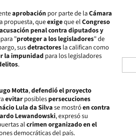
iente
aprobación
por parte de la
Cámara
sta propuesta, que
exige
que el
Congreso
acusación penal contra diputados y
para "
proteger a los legisladores
" de
bargo, sus
detractores
la califican como
ar la impunidad
para los legisladores
delitos
.
ugo Motta
,
defendió el proyecto
ra
evitar
posibles
persecuciones
nácio Lula da Silva
se mostró
en contra
cardo Lewandowski
, expresó su
puertas al
crimen organizado en el
iones democráticas del país.