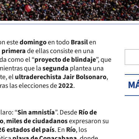
on este
domingo
en todo
Brasil
en
a
primera
de ellas consiste en una
da como el “
proyecto de blindaje
”, que
 mientras que la
segunda
plantea una
te, el
ultraderechista Jair Bolsonaro
,
MÁ
tras las elecciones de
2022
.
laro: “
Sin amnistía
”. Desde
Río de
lo
,
miles de ciudadanos
expresaron su
26 estados del país
. En
Río
, los
tica
playa de Copacabana
, donde