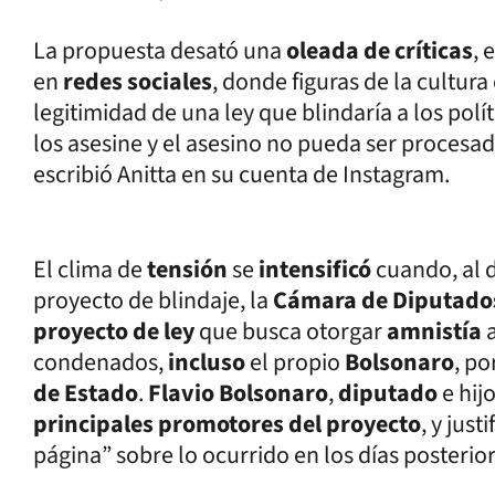
La propuesta desató una
oleada de críticas
, 
en
redes sociales
, donde figuras de la cultur
legitimidad de una ley que blindaría a los polí
los asesine y el asesino no pueda ser procesado
escribió Anitta en su cuenta de Instagram.
El clima de
tensión
se
intensificó
cuando, al d
proyecto de blindaje, la
Cámara de Diputado
proyecto de ley
que busca otorgar
amnistía
condenados,
incluso
el propio
Bolsonaro
, po
de Estado
.
Flavio Bolsonaro
,
diputado
e hij
principales promotores del proyecto
, y jus
página” sobre lo ocurrido en los días posterior