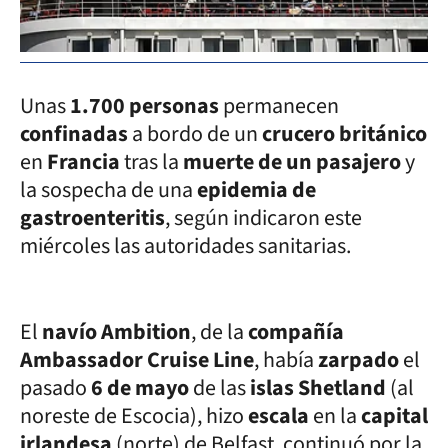
Unas
1.700 personas
permanecen
confinadas
a bordo de un
crucero británico
en
Francia
tras la
muerte de un pasajero
y
la sospecha de una
epidemia de
gastroenteritis
, según indicaron este
miércoles las autoridades sanitarias.
El
navío Ambition
, de la
compañía
Ambassador Cruise Line
, había
zarpado
el
pasado
6 de mayo
de las
islas Shetland
(al
noreste de Escocia), hizo
escala
en la
capital
irlandesa
(norte) de Belfast, continuó por la