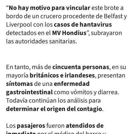
“
No hay motivo para vincular
este brote a
bordo de un crucero procedente de Belfast y
Liverpool con los
casos de hantavirus
detectados en el
MV Hondius
”, subrayaron
las autoridades sanitarias.
En tanto, más de
cincuenta personas
, en su
mayoría
británicos e irlandeses
, presentan
síntomas
de una
enfermedad
gastrointestinal
como vómitos y diarrea.
Todavía continúan los análisis para
determinar el origen del contagio
.
Los
pasajeros
fueron
atendidos de
inmediato
por el médico del barco y