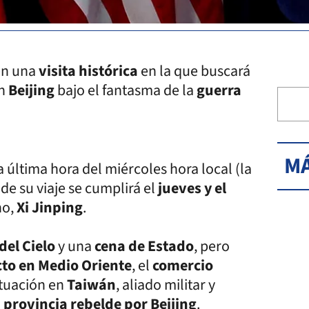
en una
visita histórica
en la que buscará
n
Beijing
bajo el fantasma de la
guerra
MÁ
a última hora del miércoles hora local (la
e
de su viaje se cumplirá el
jueves y el
no,
Xi Jinping
.
del Cielo
y una
cena de Estado
, pero
cto en Medio Oriente
, el
comercio
situación en
Taiwán
, aliado militar y
provincia rebelde por Beijing
.