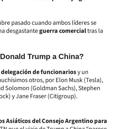
ubre pasado cuando ambos líderes se
na desgastante
guerra comercial
tras la
e Donald Trump a China?
a
delegación de funcionarios
y un
muchísimos otros, por Elon Musk (Tesla),
avid Solomon (Goldman Sachs), Stephen
k) y Jane Fraser (Citigroup).
os Asiáticos del Consejo Argentino para
a TN que el viaje de Trump a China “parece