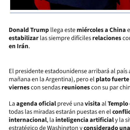
Donald Trump
llega este
miércoles a China
estabilizar
las siempre difíciles
relaciones
co
en Irán
.
El presidente estadounidense arribará al país 
mañana en la Argentina), pero el
plato fuert
viernes
con sendas
reuniones
con su par chi
La
agenda oficial
prevé una
visita
al
Templo 
todas las miradas estarán puestas en el
confli
internacional
, la
inteligencia artificial
y la 
estratégico de Washington y
considerado una 