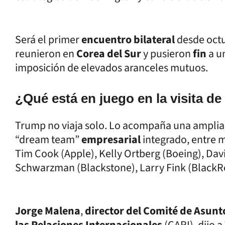
Será el primer
encuentro bilateral
desde oct
reunieron en
Corea del Sur
y pusieron
fin
a u
imposición de elevados aranceles mutuos.
¿Qué está en juego en la visita d
Trump no viaja solo. Lo acompaña una ampli
“dream team”
empresarial
integrado, entre 
Tim Cook (Apple), Kelly Ortberg (Boeing), D
Schwarzman (Blackstone), Larry Fink (BlackRoc
Jorge Malena
,
director del Comité de Asunt
las Relaciones Internacionales
(CARI), dijo 