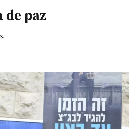
la de paz
s.