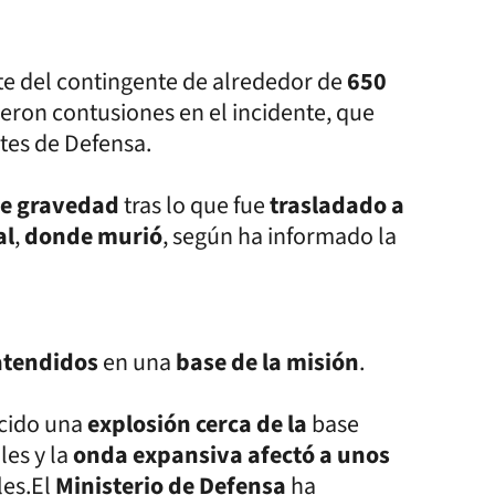
te del contingente de alrededor de
650
rieron contusiones en el incidente, que
tes de Defensa.
de gravedad
tras lo que fue
trasladado a
al
,
donde murió
, según ha informado la
atendidos
en una
base de la misión
.
ucido una
explosión cerca de la
base
les y la
onda expansiva afectó a unos
les.El
Ministerio de Defensa
ha