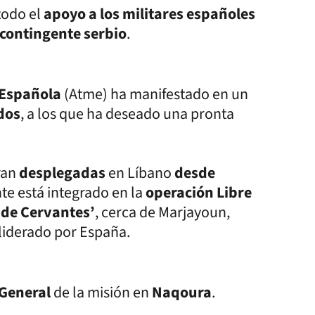
todo el
apoyo a los militares españoles
contingente serbio
.
 Española
(Atme) ha manifestado en un
dos
, a los que ha deseado una pronta
ran
desplegadas
en Líbano
desde
nte está integrado en la
operación Libre
 de Cervantes’
, cerca de Marjayoun,
 liderado por España.
 General
de la misión en
Naqoura
.