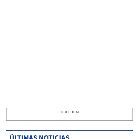
PUBLICIDAD
ÚLTIMAS NOTICIAS