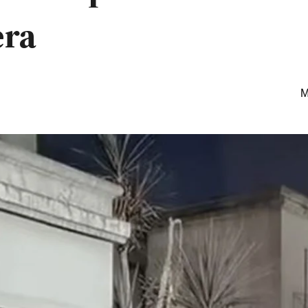
era
M