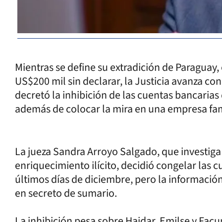
Mientras se define su extradición de Paraguay
US$200 mil sin declarar, la Justicia avanza co
decretó la inhibición de las cuentas bancarias 
además de colocar la mira en una empresa fam
La jueza Sandra Arroyo Salgado, que investig
enriquecimiento ilícito, decidió congelar las c
últimos días de diciembre, pero la información
en secreto de sumario.
La inhibición pesa sobre Haidar, Emilse y Fac