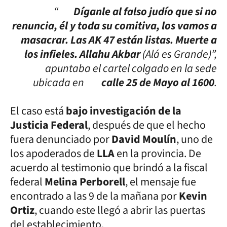
“
Díganle al falso judío que si no
renuncia, él y toda su comitiva, los vamos a
masacrar. Las AK 47 están listas. Muerte a
los infieles. Allahu Akbar
(Alá es Grande)”,
apuntaba el cartel colgado en la sede
ubicada en
calle 25 de Mayo al 1600
.
El caso está
bajo investigación de la
Justicia Federal
, después de que el hecho
fuera denunciado por
David Moulín
, uno de
los apoderados de
LLA
en la provincia. De
acuerdo al testimonio que brindó a la fiscal
federal
Melina Perborell
, el mensaje fue
encontrado a las 9 de la mañana por
Kevin
Ortiz
, cuando este llegó a abrir las puertas
del establecimiento.