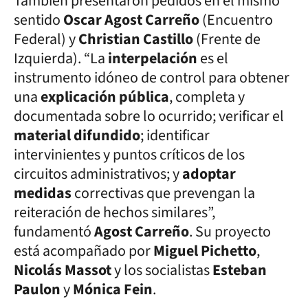
También presentaron pedidos en el mismo
sentido
Oscar Agost Carreño
(Encuentro
Federal) y
Christian Castillo
(Frente de
Izquierda). “La
interpelación
es el
instrumento idóneo de control para obtener
una
explicación pública
, completa y
documentada sobre lo ocurrido; verificar el
material difundido
; identificar
intervinientes y puntos críticos de los
circuitos administrativos; y
adoptar
medidas
correctivas que prevengan la
reiteración de hechos similares”,
fundamentó
Agost Carreño
. Su proyecto
está acompañado por
Miguel Pichetto
,
Nicolás Massot
y los socialistas
Esteban
Paulon
y
Mónica Fein
.