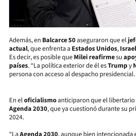
Además, en
Balcarce 50
aseguraron que el
je
actual
, que enfrenta a
Estados Unidos
,
Israe
Es decir, es posible que
Milei reafirme
su
apo
países
. “La política exterior de él es
Trump
y
persona con acceso al despacho presidencial.
En el
oficialismo
anticiparon que el libertari
Agenda 2030
, que ya cuestionó durante su pr
2024.
“La
Agenda 2030
, aunque bien intencionada 