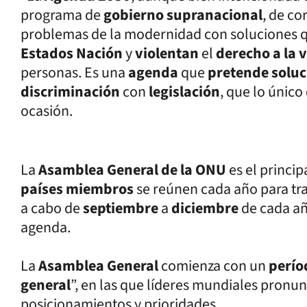
programa de
gobierno supranacional
, de co
problemas de la modernidad con soluciones 
Estados Nación
y
violentan
el
derecho a la 
personas. Es una
agenda
que
pretende soluc
discriminación
con
legislación
, que lo único
ocasión.
La
Asamblea General de la ONU
es el princi
países miembros
se reúnen cada año para tra
a cabo de
septiembre
a
diciembre
de cada añ
agenda.
La
Asamblea General
comienza con un
perío
general
”, en las que líderes mundiales pronu
posicionamientos y prioridades.