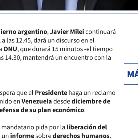
ierno argentino
,
Javier Milei
continuará
 a las 12.45, dará un discurso en el
la
ONU
, que durará 15 minutos -el tiempo
las 14.30, mantendrá un encuentro con la
MÁ
espera que el
Presidente
haga un reclamo
enido en
Venezuela
desde
diciembre de
efensa de su plan económico
.
 mandatario pida por la
liberación del
 un
informe
sobre
derechos humanos
.