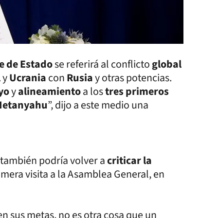
fe de Estado
se referirá al conflicto
global
l
y
Ucrania
con
Rusia
y otras potencias.
yo
y
alineamiento
a los
tres primeros
Netanyahu
”, dijo a este medio una
o también podría volver a
criticar la
imera visita a la Asamblea General, en
en sus metas, no es otra cosa que un