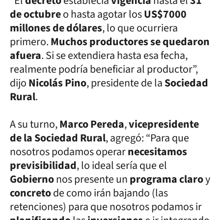
“El
decreto
establecía
vigencia
hasta el
31
de octubre
o hasta agotar los
US$7000
millones de dólares
, lo que ocurriera
primero.
Muchos productores se quedaron
afuera
. Si se extendiera hasta esa fecha,
realmente podría beneficiar al productor”,
dijo
Nicolás Pino
, presidente de la
Sociedad
Rural
.
A su turno,
Marco Pereda
,
vicepresidente
de la Sociedad Rural
, agregó: “Para que
nosotros podamos operar
necesitamos
previsibilidad
, lo ideal sería que el
Gobierno
nos presente un
programa claro
y
concreto
de como irán bajando (las
retenciones) para que nosotros podamos ir