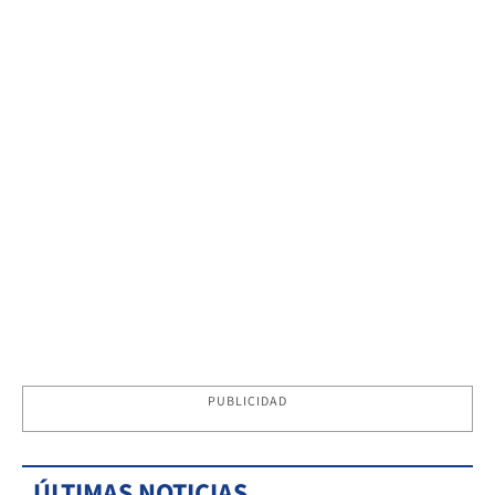
PUBLICIDAD
ÚLTIMAS NOTICIAS