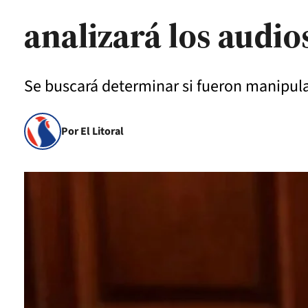
analizará los audi
Se buscará determinar si fueron manipulad
Por El Litoral