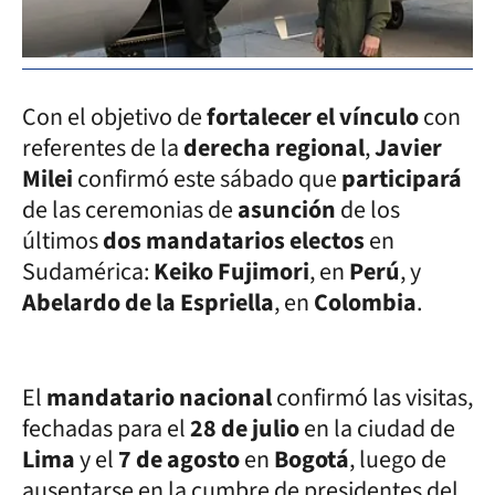
Con el objetivo de
fortalecer el vínculo
con
referentes de la
derecha regional
,
Javier
Milei
confirmó este sábado que
participará
de las ceremonias de
asunción
de los
últimos
dos mandatarios electos
en
Sudamérica:
Keiko Fujimori
, en
Perú
, y
Abelardo de la Espriella
, en
Colombia
.
El
mandatario nacional
confirmó las visitas,
fechadas para el
28 de julio
en la ciudad de
Lima
y el
7 de agosto
en
Bogotá
, luego de
ausentarse en la cumbre de presidentes del