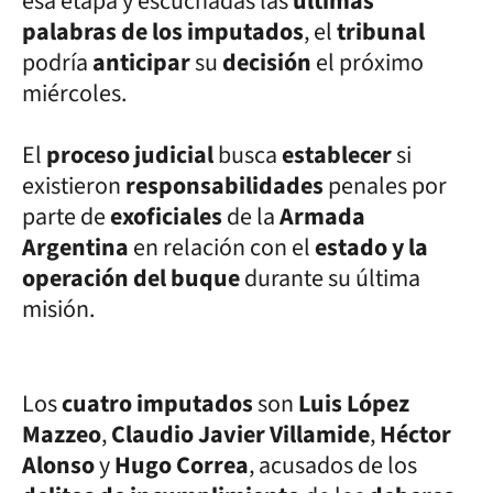
esa etapa y escuchadas las
últimas
palabras de los imputados
, el
tribunal
podría
anticipar
su
decisión
el próximo
miércoles.
El
proceso judicial
busca
establecer
si
existieron
responsabilidades
penales por
parte de
exoficiales
de la
Armada
Argentina
en relación con el
estado y la
operación del buque
durante su última
misión.
Los
cuatro imputados
son
Luis López
Mazzeo
,
Claudio Javier Villamide
,
Héctor
Alonso
y
Hugo Correa
, acusados de los