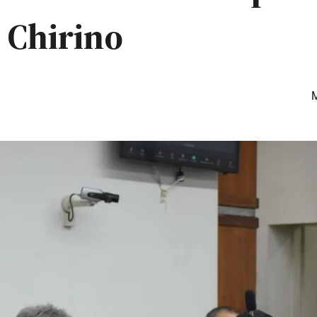
 Chirino
M